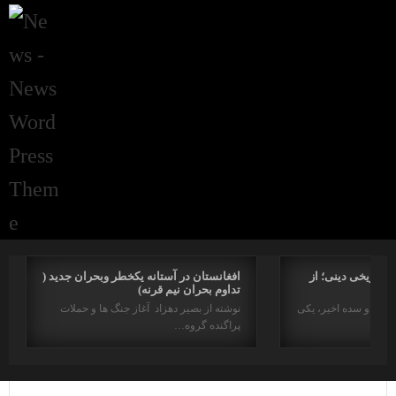
راتاریخی دینی؛ از
افغانستان در آستانه یکخطر وبحران جدید (
تداوم بحران نیم قرنه)
د در دو سده اخیر، یکی
نوشته از بصیر دهزاد آغاز جنگ ها و حملات
پراگنده گروه…