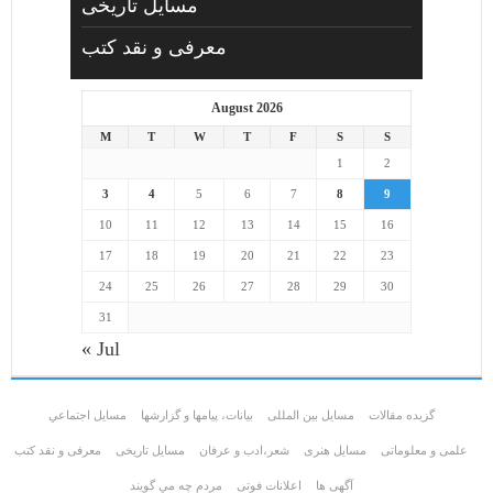
مسایل تاریخی
معرفی و نقد کتب
August 2026
M
T
W
T
F
S
S
1
2
3
4
5
6
7
8
9
10
11
12
13
14
15
16
17
18
19
20
21
22
23
24
25
26
27
28
29
30
31
« Jul
گزیده مقالات
مسایل بین المللی
بیانات، پیامها و گزارشها
مسايل اجتماعي
علمی و معلوماتی
مسايل هنری
شعر،ادب و عرفان
مسایل تاریخی
معرفی و نقد کتب
آگهی ها
اعلانات فوتی
مردم چه مي گويند