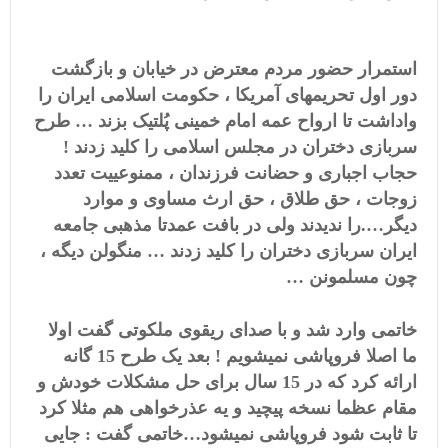
استمرار حضور مردم معترض در خیابان و بازگشت
دور اول تحریمهای آمریکا ، حکومت اسلامی ایران را
واداشت تا ارواح عمه امام خمینی پُلتیک بزند … طرح
سربازی دختران در مجلس اسلامی را کلید زدند !
حجاب اجباری و حضانت فرزندان ، ممنوعییت تعدد
زوجات ، حق طلاق ، حق ارث مساوی و موارد
دیگر….را ندیدند ولی در بافت عمدتا مذهبی جامعه
ایران سربازی دختران را کلید زدند … منگولن دیگه ،
چون مسلمونن …
خاتمی وارد شد و با صدای ریقوی ملکوتی گفت اولا
ما اصلا فروپاشی نمیشویم ! بعد یک طرح 15 گانه
ارائه کرد که در 15 سال برای حل مشکلات خودش و
مقام عظما نسخه پیچید و یه عذرخواهی هم مثلا کرد
تا ثابت شود فروپاشی نمیشود…خاتمی گفت : جایی