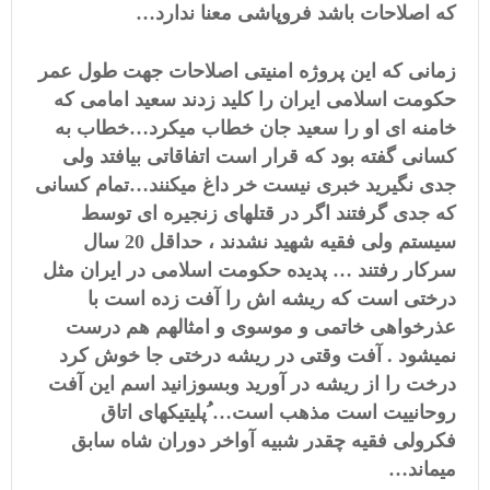
که اصلاحات باشد فروپاشی معنا ندارد…
زمانی که این پروژه امنیتی اصلاحات جهت طول عمر
حکومت اسلامی ایران را کلید زدند سعید امامی که
خامنه ای او را سعید جان خطاب میکرد…خطاب به
کسانی گفته بود که قرار است اتفاقاتی بیافتد ولی
جدی نگیرید خبری نیست خر داغ میکنند…تمام کسانی
که جدی گرفتند اگر در قتلهای زنجیره ای توسط
سیستم ولی فقیه شهید نشدند ، حداقل 20 سال
سرکار رفتند … پدیده حکومت اسلامی در ایران مثل
درختی است که ریشه اش را آفت زده است با
عذرخواهی خاتمی و موسوی و امثالهم هم درست
نمیشود . آفت وقتی در ریشه درختی جا خوش کرد
درخت را از ریشه در آورید وبسوزانید اسم این آفت
روحانییت است مذهب است… ُپلیتیکهای اتاق
فکرولی فقیه چقدر شبیه آواخر دوران شاه سابق
میماند…