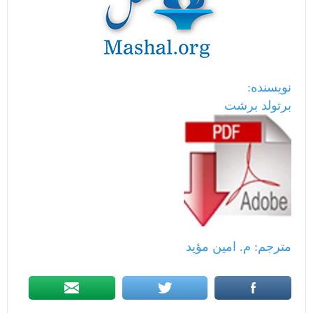
نویسنده:
برتولد برشت
مترجم: م. امین مؤید