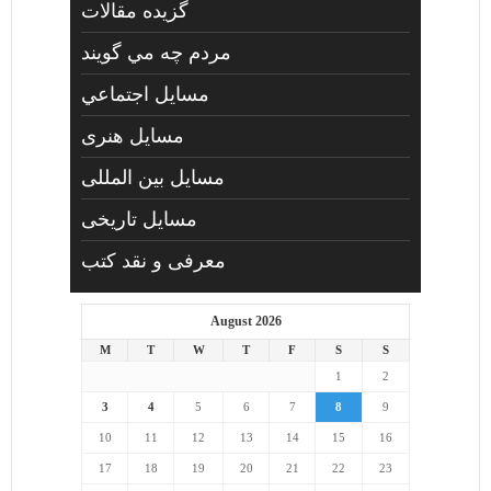
گزیده مقالات
مردم چه مي گويند
مسايل اجتماعي
مسايل هنری
مسایل بین المللی
مسایل تاریخی
معرفی و نقد کتب
August 2026
M
T
W
T
F
S
S
1
2
3
4
5
6
7
8
9
10
11
12
13
14
15
16
17
18
19
20
21
22
23