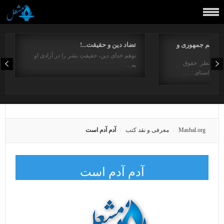
مفاهیم جمهوری و
تضاد دین و حقیقت...!
توهم خدای دین، حقیقتِ بشر را در آزادی او
ت از منظر حقوق
به…
در راستای : …
Mashal.org
معرفی و نقد کتب
آدم آدم است
آدم آدم است